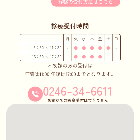
診察の受付方法はこちら
診療受付時間
月
火
水
木
金
土
日
8：30
～
11：30
休診
診察受付
診察受付
診察受付
診察受付
診察受付
休診
-
●
●
●
●
●
-
休診
診察受付
診察受付
診察受付
診察受付
休診
休診
15：30
～
17：30
-
●
●
●
●
-
-
＊
初診の方の受付は
午前は11:00
午後は17:00まで
となります。
0246-34-6611
お電話での診察受付はできません